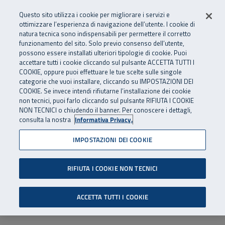
Numero Verde
800 810 810
.
Vai al menu principale
Vai al contenuto principale
Vai al Footer
Questo sito utilizza i cookie per migliorare i servizi e
Da cellulare e dall’estero
06 45539607
ottimizzare l’esperienza di navigazione dell’utente. I cookie di
natura tecnica sono indispensabili per permettere il corretto
funzionamento del sito. Solo previo consenso dell’utente,
Apri cerca
Apr
SuperAbile - il Contact Center Inail per il mondo della disabilità
possono essere installati ulteriori tipologie di cookie. Puoi
Navigazione principale
accettare tutti i cookie cliccando sul pulsante ACCETTA TUTTI I
COOKIE, oppure puoi effettuare le tue scelte sulle singole
categorie che vuoi installare, cliccando su IMPOSTAZIONI DEI
COOKIE. Se invece intendi rifiutarne l’installazione dei cookie
non tecnici, puoi farlo cliccando sul pulsante RIFIUTA I COOKIE
NON TECNICI o chiudendo il banner. Per conoscere i dettagli,
consulta la nostra
Informativa Privacy.
IMPOSTAZIONI DEI COOKIE
RIFIUTA I COOKIE NON TECNICI
ACCETTA TUTTI I COOKIE