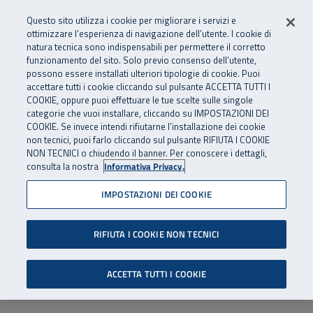
Numero Verde
800 810 810
.
Vai al menu principale
Vai al contenuto principale
Vai al Footer
Questo sito utilizza i cookie per migliorare i servizi e
Da cellulare e dall’estero
06 45539607
ottimizzare l’esperienza di navigazione dell’utente. I cookie di
natura tecnica sono indispensabili per permettere il corretto
funzionamento del sito. Solo previo consenso dell’utente,
Apri cerca
Apr
SuperAbile - il Contact Center Inail per il mondo della disabilità
possono essere installati ulteriori tipologie di cookie. Puoi
Navigazione principale
accettare tutti i cookie cliccando sul pulsante ACCETTA TUTTI I
COOKIE, oppure puoi effettuare le tue scelte sulle singole
categorie che vuoi installare, cliccando su IMPOSTAZIONI DEI
COOKIE. Se invece intendi rifiutarne l’installazione dei cookie
non tecnici, puoi farlo cliccando sul pulsante RIFIUTA I COOKIE
NON TECNICI o chiudendo il banner. Per conoscere i dettagli,
consulta la nostra
Informativa Privacy.
IMPOSTAZIONI DEI COOKIE
RIFIUTA I COOKIE NON TECNICI
ACCETTA TUTTI I COOKIE