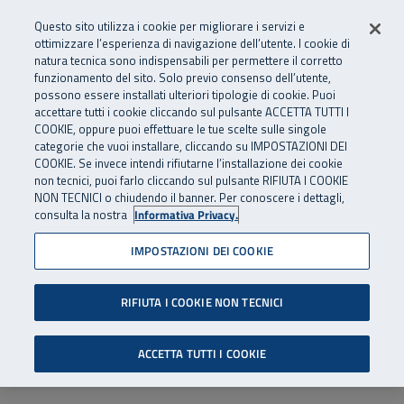
Numero Verde
800 810 810
.
Vai al menu principale
Vai al contenuto principale
Vai al Footer
Questo sito utilizza i cookie per migliorare i servizi e
Da cellulare e dall’estero
06 45539607
ottimizzare l’esperienza di navigazione dell’utente. I cookie di
natura tecnica sono indispensabili per permettere il corretto
funzionamento del sito. Solo previo consenso dell’utente,
Apri cerca
Apr
SuperAbile - il Contact Center Inail per il mondo della disabilità
possono essere installati ulteriori tipologie di cookie. Puoi
Navigazione principale
accettare tutti i cookie cliccando sul pulsante ACCETTA TUTTI I
COOKIE, oppure puoi effettuare le tue scelte sulle singole
categorie che vuoi installare, cliccando su IMPOSTAZIONI DEI
COOKIE. Se invece intendi rifiutarne l’installazione dei cookie
non tecnici, puoi farlo cliccando sul pulsante RIFIUTA I COOKIE
NON TECNICI o chiudendo il banner. Per conoscere i dettagli,
consulta la nostra
Informativa Privacy.
IMPOSTAZIONI DEI COOKIE
RIFIUTA I COOKIE NON TECNICI
ACCETTA TUTTI I COOKIE