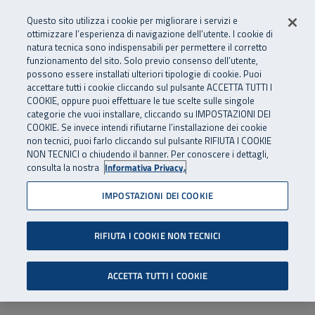
Numero Verde
800 810 810
.
Vai al menu principale
Vai al contenuto principale
Vai al Footer
Questo sito utilizza i cookie per migliorare i servizi e
Da cellulare e dall’estero
06 45539607
ottimizzare l’esperienza di navigazione dell’utente. I cookie di
natura tecnica sono indispensabili per permettere il corretto
funzionamento del sito. Solo previo consenso dell’utente,
Apri cerca
Apr
SuperAbile - il Contact Center Inail per il mondo della disabilità
possono essere installati ulteriori tipologie di cookie. Puoi
Navigazione principale
accettare tutti i cookie cliccando sul pulsante ACCETTA TUTTI I
COOKIE, oppure puoi effettuare le tue scelte sulle singole
categorie che vuoi installare, cliccando su IMPOSTAZIONI DEI
COOKIE. Se invece intendi rifiutarne l’installazione dei cookie
non tecnici, puoi farlo cliccando sul pulsante RIFIUTA I COOKIE
NON TECNICI o chiudendo il banner. Per conoscere i dettagli,
consulta la nostra
Informativa Privacy.
IMPOSTAZIONI DEI COOKIE
RIFIUTA I COOKIE NON TECNICI
ACCETTA TUTTI I COOKIE