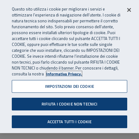
Numero Verde
800 810 810
.
Vai al menu principale
Vai al contenuto principale
Vai al Footer
Questo sito utilizza i cookie per migliorare i servizi e
Da cellulare e dall’estero
06 45539607
ottimizzare l’esperienza di navigazione dell’utente. I cookie di
natura tecnica sono indispensabili per permettere il corretto
funzionamento del sito. Solo previo consenso dell’utente,
Apri cerca
Apr
SuperAbile - il Contact Center Inail per il mondo della disabilità
possono essere installati ulteriori tipologie di cookie. Puoi
Navigazione principale
accettare tutti i cookie cliccando sul pulsante ACCETTA TUTTI I
COOKIE, oppure puoi effettuare le tue scelte sulle singole
categorie che vuoi installare, cliccando su IMPOSTAZIONI DEI
COOKIE. Se invece intendi rifiutarne l’installazione dei cookie
non tecnici, puoi farlo cliccando sul pulsante RIFIUTA I COOKIE
NON TECNICI o chiudendo il banner. Per conoscere i dettagli,
consulta la nostra
Informativa Privacy.
IMPOSTAZIONI DEI COOKIE
RIFIUTA I COOKIE NON TECNICI
ACCETTA TUTTI I COOKIE