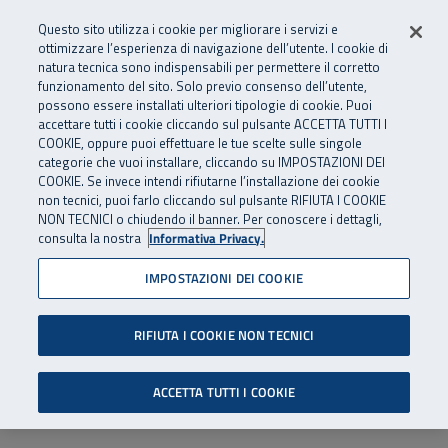
Numero Verde
800 810 810
.
Vai al menu principale
Vai al contenuto principale
Vai al Footer
Questo sito utilizza i cookie per migliorare i servizi e
Da cellulare e dall’estero
06 45539607
ottimizzare l’esperienza di navigazione dell’utente. I cookie di
natura tecnica sono indispensabili per permettere il corretto
funzionamento del sito. Solo previo consenso dell’utente,
Apri cerca
Apr
SuperAbile - il Contact Center Inail per il mondo della disabilità
possono essere installati ulteriori tipologie di cookie. Puoi
Navigazione principale
accettare tutti i cookie cliccando sul pulsante ACCETTA TUTTI I
COOKIE, oppure puoi effettuare le tue scelte sulle singole
categorie che vuoi installare, cliccando su IMPOSTAZIONI DEI
COOKIE. Se invece intendi rifiutarne l’installazione dei cookie
non tecnici, puoi farlo cliccando sul pulsante RIFIUTA I COOKIE
NON TECNICI o chiudendo il banner. Per conoscere i dettagli,
consulta la nostra
Informativa Privacy.
IMPOSTAZIONI DEI COOKIE
RIFIUTA I COOKIE NON TECNICI
ACCETTA TUTTI I COOKIE