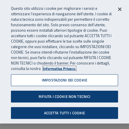
Numero Verde
800 810 810
.
Vai al menu principale
Vai al contenuto principale
Vai al Footer
Questo sito utilizza i cookie per migliorare i servizi e
Da cellulare e dall’estero
06 45539607
ottimizzare l’esperienza di navigazione dell’utente. I cookie di
natura tecnica sono indispensabili per permettere il corretto
funzionamento del sito. Solo previo consenso dell’utente,
Apri cerca
Apr
SuperAbile - il Contact Center Inail per il mondo della disabilità
possono essere installati ulteriori tipologie di cookie. Puoi
Navigazione principale
accettare tutti i cookie cliccando sul pulsante ACCETTA TUTTI I
COOKIE, oppure puoi effettuare le tue scelte sulle singole
categorie che vuoi installare, cliccando su IMPOSTAZIONI DEI
COOKIE. Se invece intendi rifiutarne l’installazione dei cookie
non tecnici, puoi farlo cliccando sul pulsante RIFIUTA I COOKIE
NON TECNICI o chiudendo il banner. Per conoscere i dettagli,
consulta la nostra
Informativa Privacy.
IMPOSTAZIONI DEI COOKIE
RIFIUTA I COOKIE NON TECNICI
ACCETTA TUTTI I COOKIE