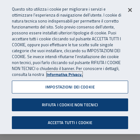
Numero Verde
800 810 810
.
Vai al menu principale
Vai al contenuto principale
Vai al Footer
Questo sito utilizza i cookie per migliorare i servizi e
Da cellulare e dall’estero
06 45539607
ottimizzare l’esperienza di navigazione dell’utente. I cookie di
natura tecnica sono indispensabili per permettere il corretto
funzionamento del sito. Solo previo consenso dell’utente,
Apri cerca
Apr
SuperAbile - il Contact Center Inail per il mondo della disabilità
possono essere installati ulteriori tipologie di cookie. Puoi
Navigazione principale
accettare tutti i cookie cliccando sul pulsante ACCETTA TUTTI I
COOKIE, oppure puoi effettuare le tue scelte sulle singole
categorie che vuoi installare, cliccando su IMPOSTAZIONI DEI
COOKIE. Se invece intendi rifiutarne l’installazione dei cookie
non tecnici, puoi farlo cliccando sul pulsante RIFIUTA I COOKIE
NON TECNICI o chiudendo il banner. Per conoscere i dettagli,
consulta la nostra
Informativa Privacy.
IMPOSTAZIONI DEI COOKIE
RIFIUTA I COOKIE NON TECNICI
ACCETTA TUTTI I COOKIE