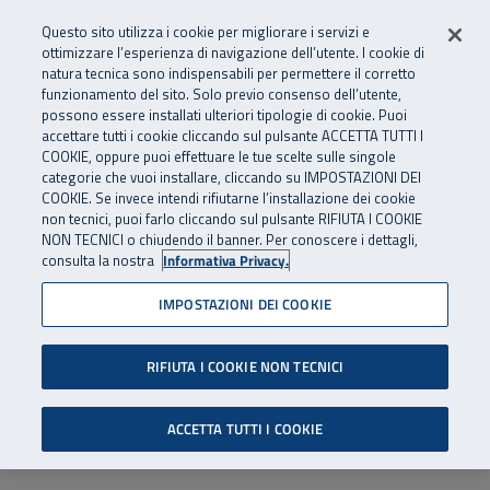
Numero Verde
800 810 810
.
Vai al menu principale
Vai al contenuto principale
Vai al Footer
Questo sito utilizza i cookie per migliorare i servizi e
Da cellulare e dall’estero
06 45539607
ottimizzare l’esperienza di navigazione dell’utente. I cookie di
natura tecnica sono indispensabili per permettere il corretto
funzionamento del sito. Solo previo consenso dell’utente,
Apri cerca
Apr
SuperAbile - il Contact Center Inail per il mondo della disabilità
possono essere installati ulteriori tipologie di cookie. Puoi
Navigazione principale
accettare tutti i cookie cliccando sul pulsante ACCETTA TUTTI I
COOKIE, oppure puoi effettuare le tue scelte sulle singole
categorie che vuoi installare, cliccando su IMPOSTAZIONI DEI
COOKIE. Se invece intendi rifiutarne l’installazione dei cookie
non tecnici, puoi farlo cliccando sul pulsante RIFIUTA I COOKIE
NON TECNICI o chiudendo il banner. Per conoscere i dettagli,
consulta la nostra
Informativa Privacy.
IMPOSTAZIONI DEI COOKIE
RIFIUTA I COOKIE NON TECNICI
ACCETTA TUTTI I COOKIE