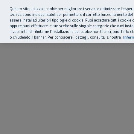
Siamo qui 
Vai al menu principale
Vai al contenuto principale
Vai al Footer
Questo sito utilizza i cookie per migliorare i servizi e ottimizzare l’esper
tecnica sono indispensabili per permettere il corretto funzionamento del
essere installati ulteriori tipologie di cookie. Puoi accettare tutti i cook
Home
Chi siamo
Storie, news 
SuperAbile - il Contact Center Inail per il mondo della disabilità
oppure puoi effettuare le tue scelte sulle singole categorie che vuoi ins
invece intendi rifiutarne l’installazione dei cookie non tecnici, puoi farl
o chiudendo il banner. Per conoscere i dettagli, consulta la nostra
Inform