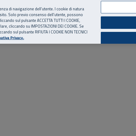
per te, chiamaci.
Numero Verde
800 810 810
.
Da cellulare e dall’estero
06 
ienza di navigazione dell’utente. I cookie di natura
 sito. Solo previo consenso dell’utente, possono
ie cliccando sul pulsante ACCETTA TUTTI I COOKIE,
ed eventi
Risorse utili
Supporto
tallare, cliccando su IMPOSTAZIONI DEI COOKIE. Se
o cliccando sul pulsante RIFIUTA I COOKIE NON TECNICI
ativa Privacy.