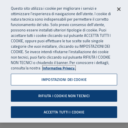
Numero Verde
800 810 810
.
Vai al menu principale
Vai al contenuto principale
Vai al Footer
Questo sito utilizza i cookie per migliorare i servizi e
Da cellulare e dall’estero
06 45539607
ottimizzare l’esperienza di navigazione dell’utente. I cookie di
natura tecnica sono indispensabili per permettere il corretto
funzionamento del sito. Solo previo consenso dell’utente,
Apri cerca
Apr
SuperAbile - il Contact Center Inail per il mondo della disabilità
possono essere installati ulteriori tipologie di cookie. Puoi
Navigazione principale
accettare tutti i cookie cliccando sul pulsante ACCETTA TUTTI I
COOKIE, oppure puoi effettuare le tue scelte sulle singole
categorie che vuoi installare, cliccando su IMPOSTAZIONI DEI
COOKIE. Se invece intendi rifiutarne l’installazione dei cookie
non tecnici, puoi farlo cliccando sul pulsante RIFIUTA I COOKIE
NON TECNICI o chiudendo il banner. Per conoscere i dettagli,
consulta la nostra
Informativa Privacy.
IMPOSTAZIONI DEI COOKIE
RIFIUTA I COOKIE NON TECNICI
ACCETTA TUTTI I COOKIE