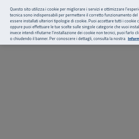
Siamo qui 
Vai al menu principale
Vai al contenuto principale
Vai al Footer
Questo sito utilizza i cookie per migliorare i servizi e ottimizzare l’esper
tecnica sono indispensabili per permettere il corretto funzionamento del
essere installati ulteriori tipologie di cookie. Puoi accettare tutti i cook
Home
Chi siamo
Storie, news 
SuperAbile - il Contact Center Inail per il mondo della disabilità
oppure puoi effettuare le tue scelte sulle singole categorie che vuoi ins
invece intendi rifiutarne l’installazione dei cookie non tecnici, puoi farl
o chiudendo il banner. Per conoscere i dettagli, consulta la nostra
Inform