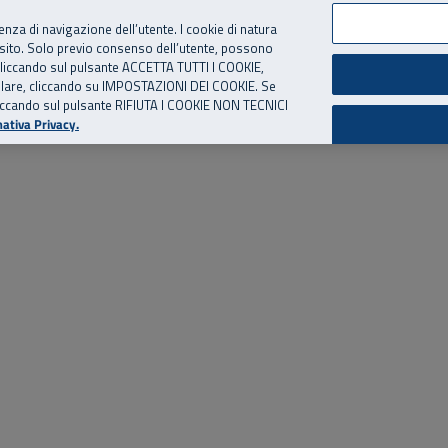
per te, chiamaci.
Numero Verde
800 810 810
.
Da cellulare e dall’estero
06 
ienza di navigazione dell’utente. I cookie di natura
 sito. Solo previo consenso dell’utente, possono
ie cliccando sul pulsante ACCETTA TUTTI I COOKIE,
ed eventi
Risorse utili
Supporto
tallare, cliccando su IMPOSTAZIONI DEI COOKIE. Se
o cliccando sul pulsante RIFIUTA I COOKIE NON TECNICI
ativa Privacy.