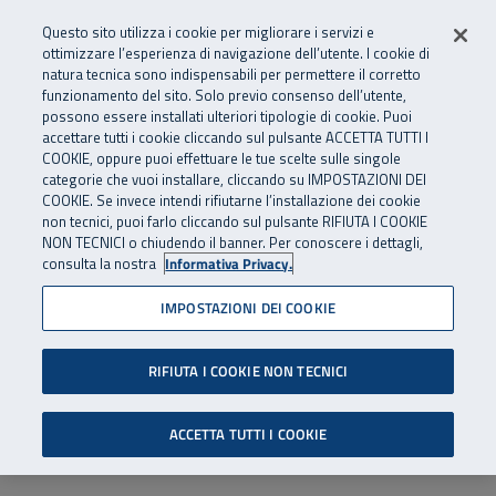
Numero Verde
800 810 810
.
Vai al menu principale
Vai al contenuto principale
Vai al Footer
Questo sito utilizza i cookie per migliorare i servizi e
Da cellulare e dall’estero
06 45539607
ottimizzare l’esperienza di navigazione dell’utente. I cookie di
natura tecnica sono indispensabili per permettere il corretto
funzionamento del sito. Solo previo consenso dell’utente,
Apri cerca
Apr
SuperAbile - il Contact Center Inail per il mondo della disabilità
possono essere installati ulteriori tipologie di cookie. Puoi
Navigazione principale
accettare tutti i cookie cliccando sul pulsante ACCETTA TUTTI I
COOKIE, oppure puoi effettuare le tue scelte sulle singole
categorie che vuoi installare, cliccando su IMPOSTAZIONI DEI
COOKIE. Se invece intendi rifiutarne l’installazione dei cookie
non tecnici, puoi farlo cliccando sul pulsante RIFIUTA I COOKIE
NON TECNICI o chiudendo il banner. Per conoscere i dettagli,
consulta la nostra
Informativa Privacy.
IMPOSTAZIONI DEI COOKIE
RIFIUTA I COOKIE NON TECNICI
ACCETTA TUTTI I COOKIE