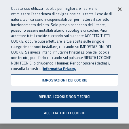
Numero Verde
800 810 810
.
Vai al menu principale
Vai al contenuto principale
Vai al Footer
Questo sito utilizza i cookie per migliorare i servizi e
Da cellulare e dall’estero
06 45539607
ottimizzare l’esperienza di navigazione dell’utente. I cookie di
natura tecnica sono indispensabili per permettere il corretto
funzionamento del sito. Solo previo consenso dell’utente,
Apri cerca
Apr
SuperAbile - il Contact Center Inail per il mondo della disabilità
possono essere installati ulteriori tipologie di cookie. Puoi
Navigazione principale
accettare tutti i cookie cliccando sul pulsante ACCETTA TUTTI I
COOKIE, oppure puoi effettuare le tue scelte sulle singole
categorie che vuoi installare, cliccando su IMPOSTAZIONI DEI
COOKIE. Se invece intendi rifiutarne l’installazione dei cookie
non tecnici, puoi farlo cliccando sul pulsante RIFIUTA I COOKIE
NON TECNICI o chiudendo il banner. Per conoscere i dettagli,
consulta la nostra
Informativa Privacy.
IMPOSTAZIONI DEI COOKIE
RIFIUTA I COOKIE NON TECNICI
ACCETTA TUTTI I COOKIE