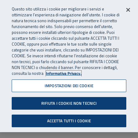
Numero Verde
800 810 810
.
Vai al menu principale
Vai al contenuto principale
Vai al Footer
Questo sito utilizza i cookie per migliorare i servizi e
Da cellulare e dall’estero
06 45539607
ottimizzare l’esperienza di navigazione dell’utente. I cookie di
natura tecnica sono indispensabili per permettere il corretto
funzionamento del sito. Solo previo consenso dell’utente,
Apri cerca
Apr
SuperAbile - il Contact Center Inail per il mondo della disabilità
possono essere installati ulteriori tipologie di cookie. Puoi
Navigazione principale
accettare tutti i cookie cliccando sul pulsante ACCETTA TUTTI I
COOKIE, oppure puoi effettuare le tue scelte sulle singole
categorie che vuoi installare, cliccando su IMPOSTAZIONI DEI
COOKIE. Se invece intendi rifiutarne l’installazione dei cookie
non tecnici, puoi farlo cliccando sul pulsante RIFIUTA I COOKIE
NON TECNICI o chiudendo il banner. Per conoscere i dettagli,
consulta la nostra
Informativa Privacy.
IMPOSTAZIONI DEI COOKIE
RIFIUTA I COOKIE NON TECNICI
ACCETTA TUTTI I COOKIE