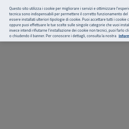
Siamo qui 
Vai al menu principale
Vai al contenuto principale
Vai al Footer
Questo sito utilizza i cookie per migliorare i servizi e ottimizzare l’esper
tecnica sono indispensabili per permettere il corretto funzionamento del
essere installati ulteriori tipologie di cookie. Puoi accettare tutti i cook
Home
Chi siamo
Storie, news 
SuperAbile - il Contact Center Inail per il mondo della disabilità
oppure puoi effettuare le tue scelte sulle singole categorie che vuoi ins
invece intendi rifiutarne l’installazione dei cookie non tecnici, puoi farl
o chiudendo il banner. Per conoscere i dettagli, consulta la nostra
Inform