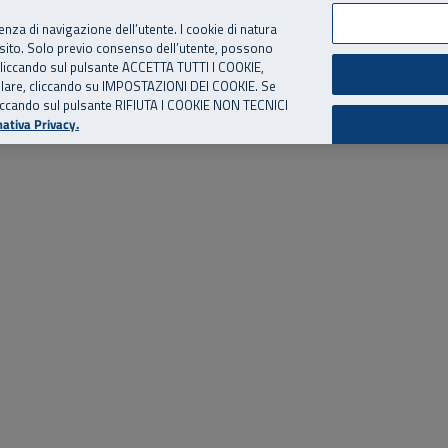
per te, chiamaci.
Numero Verde
800 810 810
.
Da cellulare e dall’estero
06 
ienza di navigazione dell’utente. I cookie di natura
 sito. Solo previo consenso dell’utente, possono
ie cliccando sul pulsante ACCETTA TUTTI I COOKIE,
ed eventi
Risorse utili
Supporto
tallare, cliccando su IMPOSTAZIONI DEI COOKIE. Se
o cliccando sul pulsante RIFIUTA I COOKIE NON TECNICI
ativa Privacy.