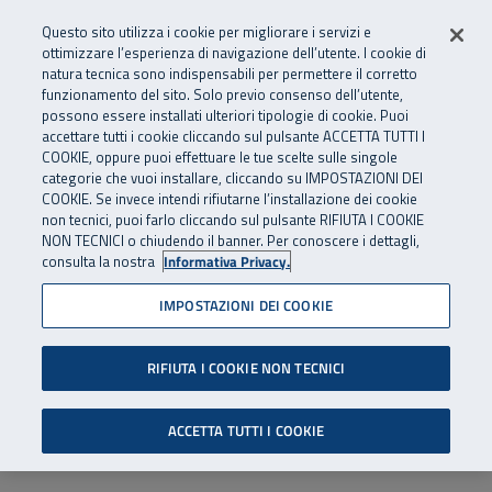
Numero Verde
800 810 810
.
Vai al menu principale
Vai al contenuto principale
Vai al Footer
Questo sito utilizza i cookie per migliorare i servizi e
Da cellulare e dall’estero
06 45539607
ottimizzare l’esperienza di navigazione dell’utente. I cookie di
natura tecnica sono indispensabili per permettere il corretto
funzionamento del sito. Solo previo consenso dell’utente,
Apri cerca
Apr
SuperAbile - il Contact Center Inail per il mondo della disabilità
possono essere installati ulteriori tipologie di cookie. Puoi
Navigazione principale
accettare tutti i cookie cliccando sul pulsante ACCETTA TUTTI I
COOKIE, oppure puoi effettuare le tue scelte sulle singole
categorie che vuoi installare, cliccando su IMPOSTAZIONI DEI
COOKIE. Se invece intendi rifiutarne l’installazione dei cookie
non tecnici, puoi farlo cliccando sul pulsante RIFIUTA I COOKIE
NON TECNICI o chiudendo il banner. Per conoscere i dettagli,
consulta la nostra
Informativa Privacy.
IMPOSTAZIONI DEI COOKIE
RIFIUTA I COOKIE NON TECNICI
ACCETTA TUTTI I COOKIE