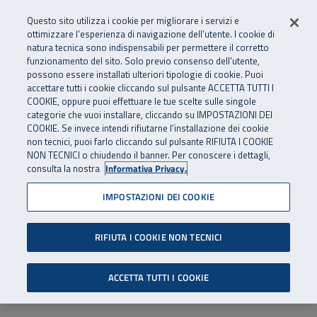
Numero Verde
800 810 810
.
Vai al menu principale
Vai al contenuto principale
Vai al Footer
Questo sito utilizza i cookie per migliorare i servizi e
Da cellulare e dall’estero
06 45539607
ottimizzare l’esperienza di navigazione dell’utente. I cookie di
natura tecnica sono indispensabili per permettere il corretto
funzionamento del sito. Solo previo consenso dell’utente,
Apri cerca
Apr
SuperAbile - il Contact Center Inail per il mondo della disabilità
possono essere installati ulteriori tipologie di cookie. Puoi
Navigazione principale
accettare tutti i cookie cliccando sul pulsante ACCETTA TUTTI I
COOKIE, oppure puoi effettuare le tue scelte sulle singole
categorie che vuoi installare, cliccando su IMPOSTAZIONI DEI
COOKIE. Se invece intendi rifiutarne l’installazione dei cookie
non tecnici, puoi farlo cliccando sul pulsante RIFIUTA I COOKIE
NON TECNICI o chiudendo il banner. Per conoscere i dettagli,
consulta la nostra
Informativa Privacy.
IMPOSTAZIONI DEI COOKIE
RIFIUTA I COOKIE NON TECNICI
ACCETTA TUTTI I COOKIE