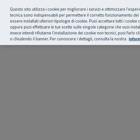
Siamo qui 
Vai al menu principale
Vai al contenuto principale
Vai al Footer
Questo sito utilizza i cookie per migliorare i servizi e ottimizzare l’esper
tecnica sono indispensabili per permettere il corretto funzionamento del
essere installati ulteriori tipologie di cookie. Puoi accettare tutti i cook
Home
Chi siamo
Storie, news 
SuperAbile - il Contact Center Inail per il mondo della disabilità
oppure puoi effettuare le tue scelte sulle singole categorie che vuoi ins
invece intendi rifiutarne l’installazione dei cookie non tecnici, puoi farl
o chiudendo il banner. Per conoscere i dettagli, consulta la nostra
Inform