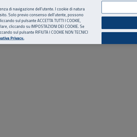
per te, chiamaci.
Numero Verde
800 810 810
.
Da cellulare e dall’estero
06 
ienza di navigazione dell’utente. I cookie di natura
 sito. Solo previo consenso dell’utente, possono
ie cliccando sul pulsante ACCETTA TUTTI I COOKIE,
ed eventi
Risorse utili
Supporto
tallare, cliccando su IMPOSTAZIONI DEI COOKIE. Se
o cliccando sul pulsante RIFIUTA I COOKIE NON TECNICI
ativa Privacy.