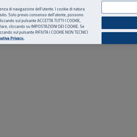
per te, chiamaci.
Numero Verde
800 810 810
.
Da cellulare e dall’estero
06 
ienza di navigazione dell’utente. I cookie di natura
 sito. Solo previo consenso dell’utente, possono
ie cliccando sul pulsante ACCETTA TUTTI I COOKIE,
ed eventi
Risorse utili
Supporto
tallare, cliccando su IMPOSTAZIONI DEI COOKIE. Se
o cliccando sul pulsante RIFIUTA I COOKIE NON TECNICI
ativa Privacy.