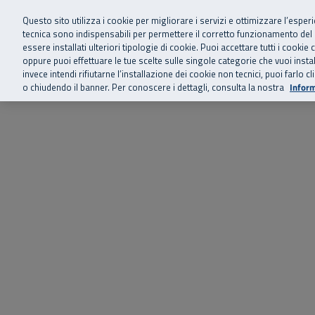
Siamo qui 
Vai al menu principale
Vai al contenuto principale
Vai al Footer
Questo sito utilizza i cookie per migliorare i servizi e ottimizzare l’esper
tecnica sono indispensabili per permettere il corretto funzionamento del
essere installati ulteriori tipologie di cookie. Puoi accettare tutti i cook
Home
Chi siamo
Storie, news 
SuperAbile - il Contact Center Inail per il mondo della disabilità
oppure puoi effettuare le tue scelte sulle singole categorie che vuoi ins
invece intendi rifiutarne l’installazione dei cookie non tecnici, puoi farl
o chiudendo il banner. Per conoscere i dettagli, consulta la nostra
Inform