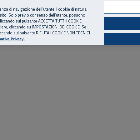
per te, chiamaci.
Numero Verde
800 810 810
.
Da cellulare e dall’estero
06 
ienza di navigazione dell’utente. I cookie di natura
 sito. Solo previo consenso dell’utente, possono
ie cliccando sul pulsante ACCETTA TUTTI I COOKIE,
ed eventi
Risorse utili
Supporto
tallare, cliccando su IMPOSTAZIONI DEI COOKIE. Se
o cliccando sul pulsante RIFIUTA I COOKIE NON TECNICI
ativa Privacy.