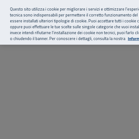
Siamo qui 
Vai al menu principale
Vai al contenuto principale
Vai al Footer
Questo sito utilizza i cookie per migliorare i servizi e ottimizzare l’esper
tecnica sono indispensabili per permettere il corretto funzionamento del
essere installati ulteriori tipologie di cookie. Puoi accettare tutti i cook
Home
Chi siamo
Storie, news 
SuperAbile - il Contact Center Inail per il mondo della disabilità
oppure puoi effettuare le tue scelte sulle singole categorie che vuoi ins
invece intendi rifiutarne l’installazione dei cookie non tecnici, puoi farl
o chiudendo il banner. Per conoscere i dettagli, consulta la nostra
Inform