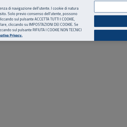
per te, chiamaci.
Numero Verde
800 810 810
.
Da cellulare e dall’estero
06 
ienza di navigazione dell’utente. I cookie di natura
 sito. Solo previo consenso dell’utente, possono
ie cliccando sul pulsante ACCETTA TUTTI I COOKIE,
ed eventi
Risorse utili
Supporto
tallare, cliccando su IMPOSTAZIONI DEI COOKIE. Se
o cliccando sul pulsante RIFIUTA I COOKIE NON TECNICI
ativa Privacy.