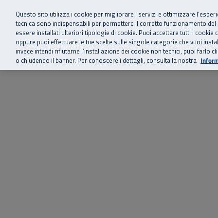
Siamo qui 
Vai al menu principale
Vai al contenuto principale
Vai al Footer
Questo sito utilizza i cookie per migliorare i servizi e ottimizzare l’esper
tecnica sono indispensabili per permettere il corretto funzionamento del
essere installati ulteriori tipologie di cookie. Puoi accettare tutti i cook
Home
Chi siamo
Storie, news 
SuperAbile - il Contact Center Inail per il mondo della disabilità
oppure puoi effettuare le tue scelte sulle singole categorie che vuoi ins
invece intendi rifiutarne l’installazione dei cookie non tecnici, puoi farl
o chiudendo il banner. Per conoscere i dettagli, consulta la nostra
Inform