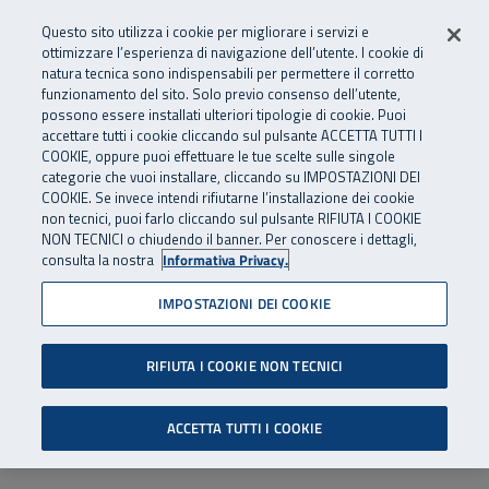
Numero Verde
800 810 810
.
Vai al menu principale
Vai al contenuto principale
Vai al Footer
Questo sito utilizza i cookie per migliorare i servizi e
Da cellulare e dall’estero
06 45539607
ottimizzare l’esperienza di navigazione dell’utente. I cookie di
natura tecnica sono indispensabili per permettere il corretto
funzionamento del sito. Solo previo consenso dell’utente,
Apri cerca
Apr
SuperAbile - il Contact Center Inail per il mondo della disabilità
possono essere installati ulteriori tipologie di cookie. Puoi
Navigazione principale
accettare tutti i cookie cliccando sul pulsante ACCETTA TUTTI I
COOKIE, oppure puoi effettuare le tue scelte sulle singole
categorie che vuoi installare, cliccando su IMPOSTAZIONI DEI
COOKIE. Se invece intendi rifiutarne l’installazione dei cookie
non tecnici, puoi farlo cliccando sul pulsante RIFIUTA I COOKIE
NON TECNICI o chiudendo il banner. Per conoscere i dettagli,
consulta la nostra
Informativa Privacy.
IMPOSTAZIONI DEI COOKIE
RIFIUTA I COOKIE NON TECNICI
ACCETTA TUTTI I COOKIE