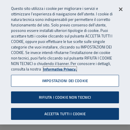
Numero Verde
800 810 810
.
Vai al menu principale
Vai al contenuto principale
Vai al Footer
Questo sito utilizza i cookie per migliorare i servizi e
Da cellulare e dall’estero
06 45539607
ottimizzare l’esperienza di navigazione dell’utente. I cookie di
natura tecnica sono indispensabili per permettere il corretto
funzionamento del sito. Solo previo consenso dell’utente,
Apri cerca
Apr
SuperAbile - il Contact Center Inail per il mondo della disabilità
possono essere installati ulteriori tipologie di cookie. Puoi
Navigazione principale
accettare tutti i cookie cliccando sul pulsante ACCETTA TUTTI I
COOKIE, oppure puoi effettuare le tue scelte sulle singole
categorie che vuoi installare, cliccando su IMPOSTAZIONI DEI
COOKIE. Se invece intendi rifiutarne l’installazione dei cookie
non tecnici, puoi farlo cliccando sul pulsante RIFIUTA I COOKIE
NON TECNICI o chiudendo il banner. Per conoscere i dettagli,
consulta la nostra
Informativa Privacy.
IMPOSTAZIONI DEI COOKIE
RIFIUTA I COOKIE NON TECNICI
ACCETTA TUTTI I COOKIE