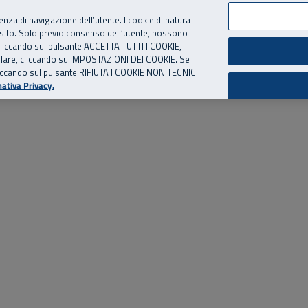
per te, chiamaci.
Numero Verde
800 810 810
.
Da cellulare e dall’estero
06 
ienza di navigazione dell’utente. I cookie di natura
 sito. Solo previo consenso dell’utente, possono
ie cliccando sul pulsante ACCETTA TUTTI I COOKIE,
ed eventi
Risorse utili
Supporto
tallare, cliccando su IMPOSTAZIONI DEI COOKIE. Se
o cliccando sul pulsante RIFIUTA I COOKIE NON TECNICI
ativa Privacy.