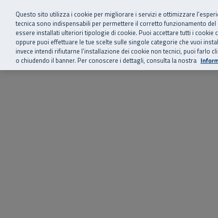
Siamo qui 
Vai al menu principale
Vai al contenuto principale
Vai al Footer
Questo sito utilizza i cookie per migliorare i servizi e ottimizzare l’esper
tecnica sono indispensabili per permettere il corretto funzionamento del
essere installati ulteriori tipologie di cookie. Puoi accettare tutti i cook
Home
Chi siamo
Storie, news 
SuperAbile - il Contact Center Inail per il mondo della disabilità
oppure puoi effettuare le tue scelte sulle singole categorie che vuoi ins
invece intendi rifiutarne l’installazione dei cookie non tecnici, puoi farl
o chiudendo il banner. Per conoscere i dettagli, consulta la nostra
Inform