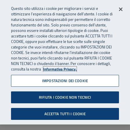
Numero Verde
800 810 810
.
Vai al menu principale
Vai al contenuto principale
Vai al Footer
Questo sito utilizza i cookie per migliorare i servizi e
Da cellulare e dall’estero
06 45539607
ottimizzare l’esperienza di navigazione dell’utente. I cookie di
natura tecnica sono indispensabili per permettere il corretto
funzionamento del sito. Solo previo consenso dell’utente,
Apri cerca
Apr
SuperAbile - il Contact Center Inail per il mondo della disabilità
possono essere installati ulteriori tipologie di cookie. Puoi
Navigazione principale
accettare tutti i cookie cliccando sul pulsante ACCETTA TUTTI I
COOKIE, oppure puoi effettuare le tue scelte sulle singole
categorie che vuoi installare, cliccando su IMPOSTAZIONI DEI
COOKIE. Se invece intendi rifiutarne l’installazione dei cookie
non tecnici, puoi farlo cliccando sul pulsante RIFIUTA I COOKIE
NON TECNICI o chiudendo il banner. Per conoscere i dettagli,
consulta la nostra
Informativa Privacy.
IMPOSTAZIONI DEI COOKIE
RIFIUTA I COOKIE NON TECNICI
ACCETTA TUTTI I COOKIE