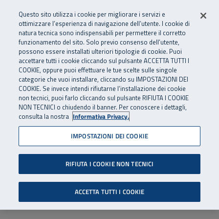
Numero Verde
800 810 810
.
Vai al menu principale
Vai al contenuto principale
Vai al Footer
Questo sito utilizza i cookie per migliorare i servizi e
Da cellulare e dall’estero
06 45539607
ottimizzare l’esperienza di navigazione dell’utente. I cookie di
natura tecnica sono indispensabili per permettere il corretto
funzionamento del sito. Solo previo consenso dell’utente,
Apri cerca
Apr
SuperAbile - il Contact Center Inail per il mondo della disabilità
possono essere installati ulteriori tipologie di cookie. Puoi
Navigazione principale
accettare tutti i cookie cliccando sul pulsante ACCETTA TUTTI I
COOKIE, oppure puoi effettuare le tue scelte sulle singole
categorie che vuoi installare, cliccando su IMPOSTAZIONI DEI
COOKIE. Se invece intendi rifiutarne l’installazione dei cookie
non tecnici, puoi farlo cliccando sul pulsante RIFIUTA I COOKIE
NON TECNICI o chiudendo il banner. Per conoscere i dettagli,
consulta la nostra
Informativa Privacy.
IMPOSTAZIONI DEI COOKIE
RIFIUTA I COOKIE NON TECNICI
ACCETTA TUTTI I COOKIE