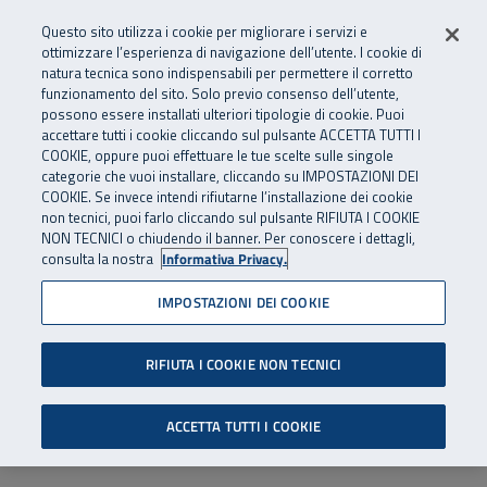
Numero Verde
800 810 810
.
Vai al menu principale
Vai al contenuto principale
Vai al Footer
Questo sito utilizza i cookie per migliorare i servizi e
Da cellulare e dall’estero
06 45539607
ottimizzare l’esperienza di navigazione dell’utente. I cookie di
natura tecnica sono indispensabili per permettere il corretto
funzionamento del sito. Solo previo consenso dell’utente,
Apri cerca
Apr
SuperAbile - il Contact Center Inail per il mondo della disabilità
possono essere installati ulteriori tipologie di cookie. Puoi
Navigazione principale
accettare tutti i cookie cliccando sul pulsante ACCETTA TUTTI I
COOKIE, oppure puoi effettuare le tue scelte sulle singole
categorie che vuoi installare, cliccando su IMPOSTAZIONI DEI
COOKIE. Se invece intendi rifiutarne l’installazione dei cookie
non tecnici, puoi farlo cliccando sul pulsante RIFIUTA I COOKIE
NON TECNICI o chiudendo il banner. Per conoscere i dettagli,
consulta la nostra
Informativa Privacy.
IMPOSTAZIONI DEI COOKIE
RIFIUTA I COOKIE NON TECNICI
ACCETTA TUTTI I COOKIE