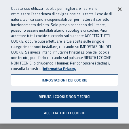
Numero Verde
800 810 810
.
Vai al menu principale
Vai al contenuto principale
Vai al Footer
Questo sito utilizza i cookie per migliorare i servizi e
Da cellulare e dall’estero
06 45539607
ottimizzare l’esperienza di navigazione dell’utente. I cookie di
natura tecnica sono indispensabili per permettere il corretto
funzionamento del sito. Solo previo consenso dell’utente,
Apri cerca
Apr
SuperAbile - il Contact Center Inail per il mondo della disabilità
possono essere installati ulteriori tipologie di cookie. Puoi
Navigazione principale
accettare tutti i cookie cliccando sul pulsante ACCETTA TUTTI I
COOKIE, oppure puoi effettuare le tue scelte sulle singole
categorie che vuoi installare, cliccando su IMPOSTAZIONI DEI
COOKIE. Se invece intendi rifiutarne l’installazione dei cookie
non tecnici, puoi farlo cliccando sul pulsante RIFIUTA I COOKIE
NON TECNICI o chiudendo il banner. Per conoscere i dettagli,
consulta la nostra
Informativa Privacy.
IMPOSTAZIONI DEI COOKIE
RIFIUTA I COOKIE NON TECNICI
ACCETTA TUTTI I COOKIE