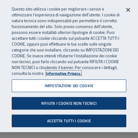
Numero Verde
800 810 810
.
Vai al menu principale
Vai al contenuto principale
Vai al Footer
Questo sito utilizza i cookie per migliorare i servizi e
Da cellulare e dall’estero
06 45539607
ottimizzare l’esperienza di navigazione dell’utente. I cookie di
natura tecnica sono indispensabili per permettere il corretto
funzionamento del sito. Solo previo consenso dell’utente,
Apri cerca
Apr
SuperAbile - il Contact Center Inail per il mondo della disabilità
possono essere installati ulteriori tipologie di cookie. Puoi
Navigazione principale
accettare tutti i cookie cliccando sul pulsante ACCETTA TUTTI I
COOKIE, oppure puoi effettuare le tue scelte sulle singole
categorie che vuoi installare, cliccando su IMPOSTAZIONI DEI
COOKIE. Se invece intendi rifiutarne l’installazione dei cookie
non tecnici, puoi farlo cliccando sul pulsante RIFIUTA I COOKIE
NON TECNICI o chiudendo il banner. Per conoscere i dettagli,
consulta la nostra
Informativa Privacy.
IMPOSTAZIONI DEI COOKIE
RIFIUTA I COOKIE NON TECNICI
ACCETTA TUTTI I COOKIE