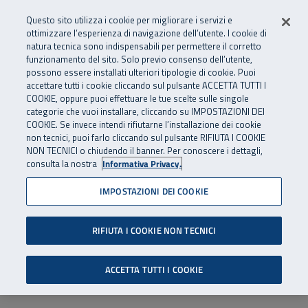
Numero Verde
800 810 810
.
Vai al menu principale
Vai al contenuto principale
Vai al Footer
Questo sito utilizza i cookie per migliorare i servizi e
Da cellulare e dall’estero
06 45539607
ottimizzare l’esperienza di navigazione dell’utente. I cookie di
natura tecnica sono indispensabili per permettere il corretto
funzionamento del sito. Solo previo consenso dell’utente,
Apri cerca
Apr
SuperAbile - il Contact Center Inail per il mondo della disabilità
possono essere installati ulteriori tipologie di cookie. Puoi
Navigazione principale
accettare tutti i cookie cliccando sul pulsante ACCETTA TUTTI I
COOKIE, oppure puoi effettuare le tue scelte sulle singole
categorie che vuoi installare, cliccando su IMPOSTAZIONI DEI
COOKIE. Se invece intendi rifiutarne l’installazione dei cookie
non tecnici, puoi farlo cliccando sul pulsante RIFIUTA I COOKIE
NON TECNICI o chiudendo il banner. Per conoscere i dettagli,
consulta la nostra
Informativa Privacy.
IMPOSTAZIONI DEI COOKIE
RIFIUTA I COOKIE NON TECNICI
ACCETTA TUTTI I COOKIE