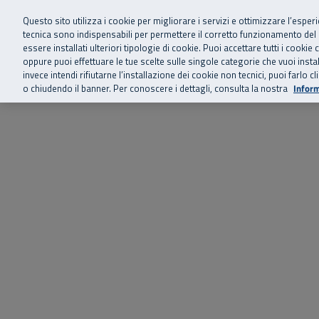
Siamo qui 
Vai al menu principale
Vai al contenuto principale
Vai al Footer
Questo sito utilizza i cookie per migliorare i servizi e ottimizzare l’esper
tecnica sono indispensabili per permettere il corretto funzionamento del
essere installati ulteriori tipologie di cookie. Puoi accettare tutti i cook
Home
Chi siamo
Storie, news 
SuperAbile - il Contact Center Inail per il mondo della disabilità
oppure puoi effettuare le tue scelte sulle singole categorie che vuoi ins
invece intendi rifiutarne l’installazione dei cookie non tecnici, puoi farl
o chiudendo il banner. Per conoscere i dettagli, consulta la nostra
Inform