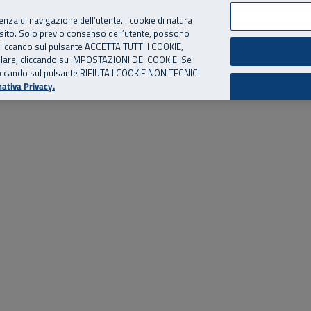
per te, chiamaci.
Numero Verde
800 810 810
.
Da cellulare e dall’estero
06 
ienza di navigazione dell’utente. I cookie di natura
 sito. Solo previo consenso dell’utente, possono
ie cliccando sul pulsante ACCETTA TUTTI I COOKIE,
ed eventi
Risorse utili
Supporto
tallare, cliccando su IMPOSTAZIONI DEI COOKIE. Se
o cliccando sul pulsante RIFIUTA I COOKIE NON TECNICI
ativa Privacy.