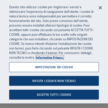
Numero Verde
800 810 810
.
Vai al menu principale
Vai al contenuto principale
Vai al Footer
Questo sito utilizza i cookie per migliorare i servizi e
Da cellulare e dall’estero
06 45539607
ottimizzare l’esperienza di navigazione dell’utente. I cookie di
natura tecnica sono indispensabili per permettere il corretto
funzionamento del sito. Solo previo consenso dell’utente,
Apri cerca
Apr
SuperAbile - il Contact Center Inail per il mondo della disabilità
possono essere installati ulteriori tipologie di cookie. Puoi
Navigazione principale
accettare tutti i cookie cliccando sul pulsante ACCETTA TUTTI I
COOKIE, oppure puoi effettuare le tue scelte sulle singole
categorie che vuoi installare, cliccando su IMPOSTAZIONI DEI
COOKIE. Se invece intendi rifiutarne l’installazione dei cookie
non tecnici, puoi farlo cliccando sul pulsante RIFIUTA I COOKIE
NON TECNICI o chiudendo il banner. Per conoscere i dettagli,
consulta la nostra
Informativa Privacy.
IMPOSTAZIONI DEI COOKIE
RIFIUTA I COOKIE NON TECNICI
ACCETTA TUTTI I COOKIE