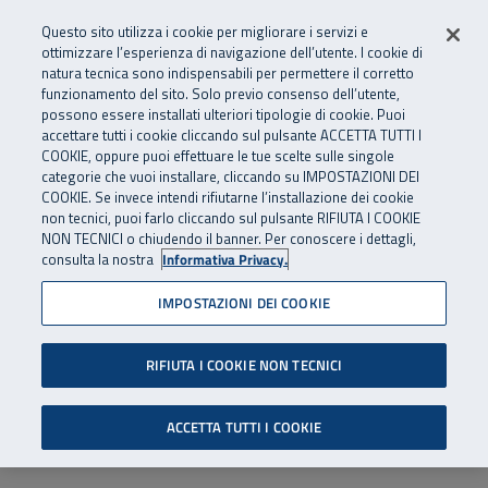
Numero Verde
800 810 810
.
Vai al menu principale
Vai al contenuto principale
Vai al Footer
Questo sito utilizza i cookie per migliorare i servizi e
Da cellulare e dall’estero
06 45539607
ottimizzare l’esperienza di navigazione dell’utente. I cookie di
natura tecnica sono indispensabili per permettere il corretto
funzionamento del sito. Solo previo consenso dell’utente,
Apri cerca
Apr
SuperAbile - il Contact Center Inail per il mondo della disabilità
possono essere installati ulteriori tipologie di cookie. Puoi
Navigazione principale
accettare tutti i cookie cliccando sul pulsante ACCETTA TUTTI I
COOKIE, oppure puoi effettuare le tue scelte sulle singole
categorie che vuoi installare, cliccando su IMPOSTAZIONI DEI
COOKIE. Se invece intendi rifiutarne l’installazione dei cookie
non tecnici, puoi farlo cliccando sul pulsante RIFIUTA I COOKIE
NON TECNICI o chiudendo il banner. Per conoscere i dettagli,
consulta la nostra
Informativa Privacy.
IMPOSTAZIONI DEI COOKIE
RIFIUTA I COOKIE NON TECNICI
ACCETTA TUTTI I COOKIE