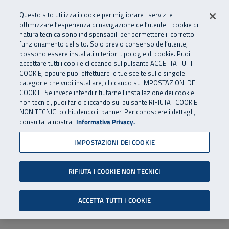
Numero Verde
800 810 810
.
Vai al menu principale
Vai al contenuto principale
Vai al Footer
Questo sito utilizza i cookie per migliorare i servizi e
Da cellulare e dall’estero
06 45539607
ottimizzare l’esperienza di navigazione dell’utente. I cookie di
natura tecnica sono indispensabili per permettere il corretto
funzionamento del sito. Solo previo consenso dell’utente,
Apri cerca
Apr
SuperAbile - il Contact Center Inail per il mondo della disabilità
possono essere installati ulteriori tipologie di cookie. Puoi
Navigazione principale
accettare tutti i cookie cliccando sul pulsante ACCETTA TUTTI I
COOKIE, oppure puoi effettuare le tue scelte sulle singole
categorie che vuoi installare, cliccando su IMPOSTAZIONI DEI
COOKIE. Se invece intendi rifiutarne l’installazione dei cookie
non tecnici, puoi farlo cliccando sul pulsante RIFIUTA I COOKIE
NON TECNICI o chiudendo il banner. Per conoscere i dettagli,
consulta la nostra
Informativa Privacy.
IMPOSTAZIONI DEI COOKIE
RIFIUTA I COOKIE NON TECNICI
ACCETTA TUTTI I COOKIE