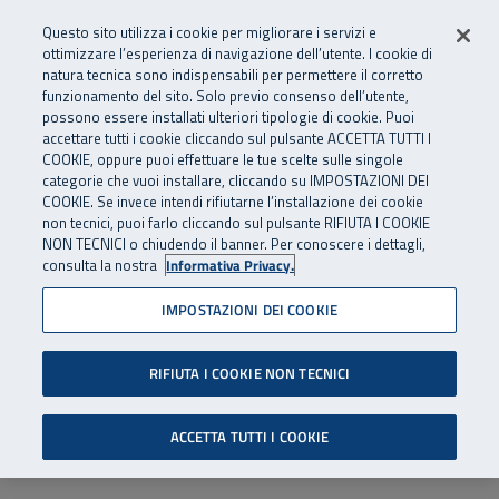
Numero Verde
800 810 810
.
Vai al menu principale
Vai al contenuto principale
Vai al Footer
Questo sito utilizza i cookie per migliorare i servizi e
Da cellulare e dall’estero
06 45539607
ottimizzare l’esperienza di navigazione dell’utente. I cookie di
natura tecnica sono indispensabili per permettere il corretto
funzionamento del sito. Solo previo consenso dell’utente,
Apri cerca
Apr
SuperAbile - il Contact Center Inail per il mondo della disabilità
possono essere installati ulteriori tipologie di cookie. Puoi
Navigazione principale
accettare tutti i cookie cliccando sul pulsante ACCETTA TUTTI I
COOKIE, oppure puoi effettuare le tue scelte sulle singole
categorie che vuoi installare, cliccando su IMPOSTAZIONI DEI
COOKIE. Se invece intendi rifiutarne l’installazione dei cookie
non tecnici, puoi farlo cliccando sul pulsante RIFIUTA I COOKIE
NON TECNICI o chiudendo il banner. Per conoscere i dettagli,
consulta la nostra
Informativa Privacy.
IMPOSTAZIONI DEI COOKIE
RIFIUTA I COOKIE NON TECNICI
ACCETTA TUTTI I COOKIE