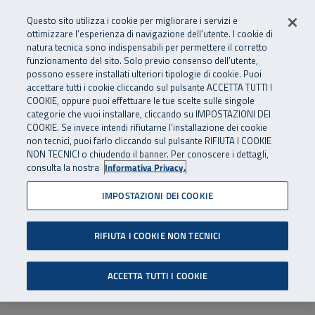
Numero Verde
800 810 810
.
Vai al menu principale
Vai al contenuto principale
Vai al Footer
Questo sito utilizza i cookie per migliorare i servizi e
Da cellulare e dall’estero
06 45539607
ottimizzare l’esperienza di navigazione dell’utente. I cookie di
natura tecnica sono indispensabili per permettere il corretto
funzionamento del sito. Solo previo consenso dell’utente,
Apri cerca
Apr
SuperAbile - il Contact Center Inail per il mondo della disabilità
possono essere installati ulteriori tipologie di cookie. Puoi
Navigazione principale
accettare tutti i cookie cliccando sul pulsante ACCETTA TUTTI I
COOKIE, oppure puoi effettuare le tue scelte sulle singole
categorie che vuoi installare, cliccando su IMPOSTAZIONI DEI
COOKIE. Se invece intendi rifiutarne l’installazione dei cookie
non tecnici, puoi farlo cliccando sul pulsante RIFIUTA I COOKIE
NON TECNICI o chiudendo il banner. Per conoscere i dettagli,
consulta la nostra
Informativa Privacy.
IMPOSTAZIONI DEI COOKIE
RIFIUTA I COOKIE NON TECNICI
ACCETTA TUTTI I COOKIE