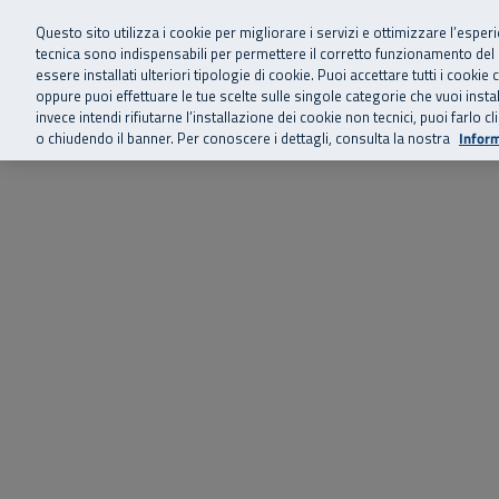
Siamo qui 
Vai al menu principale
Vai al contenuto principale
Vai al Footer
Questo sito utilizza i cookie per migliorare i servizi e ottimizzare l’esper
tecnica sono indispensabili per permettere il corretto funzionamento del
essere installati ulteriori tipologie di cookie. Puoi accettare tutti i cook
Home
Chi siamo
Storie, news 
SuperAbile - il Contact Center Inail per il mondo della disabilità
oppure puoi effettuare le tue scelte sulle singole categorie che vuoi ins
invece intendi rifiutarne l’installazione dei cookie non tecnici, puoi farl
o chiudendo il banner. Per conoscere i dettagli, consulta la nostra
Inform