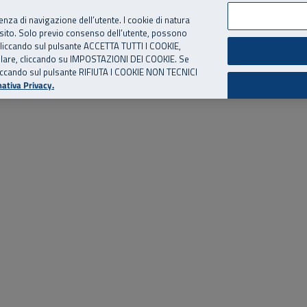
per te, chiamaci.
Numero Verde
800 810 810
.
Da cellulare e dall’estero
06 
ienza di navigazione dell’utente. I cookie di natura
 sito. Solo previo consenso dell’utente, possono
ie cliccando sul pulsante ACCETTA TUTTI I COOKIE,
ed eventi
Risorse utili
Supporto
tallare, cliccando su IMPOSTAZIONI DEI COOKIE. Se
o cliccando sul pulsante RIFIUTA I COOKIE NON TECNICI
ativa Privacy.