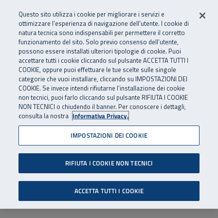
Numero Verde
800 810 810
.
Vai al menu principale
Vai al contenuto principale
Vai al Footer
Questo sito utilizza i cookie per migliorare i servizi e
Da cellulare e dall’estero
06 45539607
ottimizzare l’esperienza di navigazione dell’utente. I cookie di
natura tecnica sono indispensabili per permettere il corretto
funzionamento del sito. Solo previo consenso dell’utente,
Apri cerca
Apr
SuperAbile - il Contact Center Inail per il mondo della disabilità
possono essere installati ulteriori tipologie di cookie. Puoi
Navigazione principale
accettare tutti i cookie cliccando sul pulsante ACCETTA TUTTI I
COOKIE, oppure puoi effettuare le tue scelte sulle singole
categorie che vuoi installare, cliccando su IMPOSTAZIONI DEI
COOKIE. Se invece intendi rifiutarne l’installazione dei cookie
non tecnici, puoi farlo cliccando sul pulsante RIFIUTA I COOKIE
NON TECNICI o chiudendo il banner. Per conoscere i dettagli,
consulta la nostra
Informativa Privacy.
IMPOSTAZIONI DEI COOKIE
RIFIUTA I COOKIE NON TECNICI
ACCETTA TUTTI I COOKIE