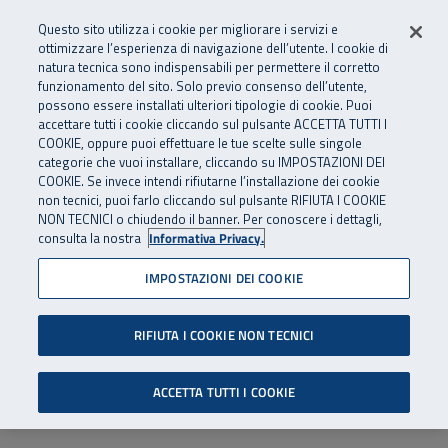
Numero Verde
800 810 810
.
Vai al menu principale
Vai al contenuto principale
Vai al Footer
Questo sito utilizza i cookie per migliorare i servizi e
Da cellulare e dall’estero
06 45539607
ottimizzare l’esperienza di navigazione dell’utente. I cookie di
natura tecnica sono indispensabili per permettere il corretto
funzionamento del sito. Solo previo consenso dell’utente,
Apri cerca
Apr
SuperAbile - il Contact Center Inail per il mondo della disabilità
possono essere installati ulteriori tipologie di cookie. Puoi
Navigazione principale
accettare tutti i cookie cliccando sul pulsante ACCETTA TUTTI I
COOKIE, oppure puoi effettuare le tue scelte sulle singole
categorie che vuoi installare, cliccando su IMPOSTAZIONI DEI
COOKIE. Se invece intendi rifiutarne l’installazione dei cookie
non tecnici, puoi farlo cliccando sul pulsante RIFIUTA I COOKIE
NON TECNICI o chiudendo il banner. Per conoscere i dettagli,
consulta la nostra
Informativa Privacy.
IMPOSTAZIONI DEI COOKIE
RIFIUTA I COOKIE NON TECNICI
ACCETTA TUTTI I COOKIE