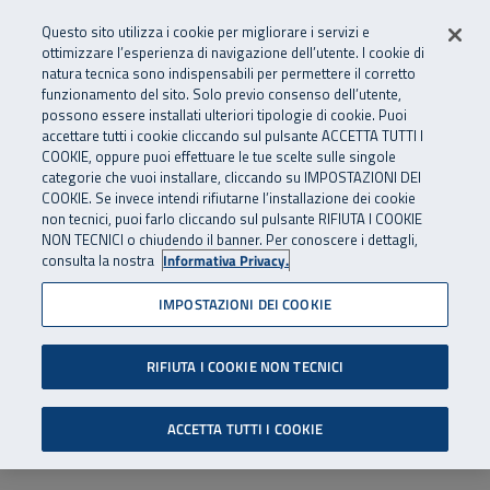
Numero Verde
800 810 810
.
Vai al menu principale
Vai al contenuto principale
Vai al Footer
Questo sito utilizza i cookie per migliorare i servizi e
Da cellulare e dall’estero
06 45539607
ottimizzare l’esperienza di navigazione dell’utente. I cookie di
natura tecnica sono indispensabili per permettere il corretto
funzionamento del sito. Solo previo consenso dell’utente,
Apri cerca
Apr
SuperAbile - il Contact Center Inail per il mondo della disabilità
possono essere installati ulteriori tipologie di cookie. Puoi
Navigazione principale
accettare tutti i cookie cliccando sul pulsante ACCETTA TUTTI I
COOKIE, oppure puoi effettuare le tue scelte sulle singole
categorie che vuoi installare, cliccando su IMPOSTAZIONI DEI
COOKIE. Se invece intendi rifiutarne l’installazione dei cookie
non tecnici, puoi farlo cliccando sul pulsante RIFIUTA I COOKIE
NON TECNICI o chiudendo il banner. Per conoscere i dettagli,
consulta la nostra
Informativa Privacy.
IMPOSTAZIONI DEI COOKIE
RIFIUTA I COOKIE NON TECNICI
ACCETTA TUTTI I COOKIE