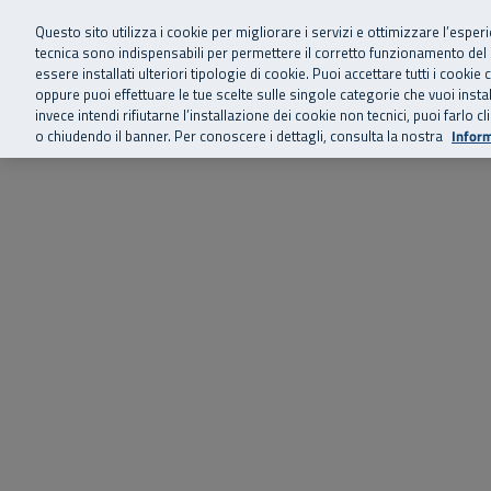
Siamo qui 
Vai al menu principale
Vai al contenuto principale
Vai al Footer
Questo sito utilizza i cookie per migliorare i servizi e ottimizzare l’esper
tecnica sono indispensabili per permettere il corretto funzionamento del
essere installati ulteriori tipologie di cookie. Puoi accettare tutti i cook
Home
Chi siamo
Storie, news 
SuperAbile - il Contact Center Inail per il mondo della disabilità
oppure puoi effettuare le tue scelte sulle singole categorie che vuoi ins
invece intendi rifiutarne l’installazione dei cookie non tecnici, puoi farl
o chiudendo il banner. Per conoscere i dettagli, consulta la nostra
Inform