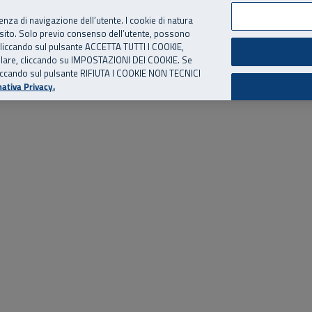
per te, chiamaci.
Numero Verde
800 810 810
.
Da cellulare e dall’estero
06 
ienza di navigazione dell’utente. I cookie di natura
 sito. Solo previo consenso dell’utente, possono
ie cliccando sul pulsante ACCETTA TUTTI I COOKIE,
ed eventi
Risorse utili
Supporto
tallare, cliccando su IMPOSTAZIONI DEI COOKIE. Se
o cliccando sul pulsante RIFIUTA I COOKIE NON TECNICI
ativa Privacy.