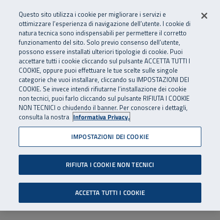
Numero Verde
800 810 810
.
Vai al menu principale
Vai al contenuto principale
Vai al Footer
Questo sito utilizza i cookie per migliorare i servizi e
Da cellulare e dall’estero
06 45539607
ottimizzare l’esperienza di navigazione dell’utente. I cookie di
natura tecnica sono indispensabili per permettere il corretto
funzionamento del sito. Solo previo consenso dell’utente,
Apri cerca
Apr
SuperAbile - il Contact Center Inail per il mondo della disabilità
possono essere installati ulteriori tipologie di cookie. Puoi
Navigazione principale
accettare tutti i cookie cliccando sul pulsante ACCETTA TUTTI I
COOKIE, oppure puoi effettuare le tue scelte sulle singole
categorie che vuoi installare, cliccando su IMPOSTAZIONI DEI
COOKIE. Se invece intendi rifiutarne l’installazione dei cookie
non tecnici, puoi farlo cliccando sul pulsante RIFIUTA I COOKIE
NON TECNICI o chiudendo il banner. Per conoscere i dettagli,
consulta la nostra
Informativa Privacy.
IMPOSTAZIONI DEI COOKIE
RIFIUTA I COOKIE NON TECNICI
ACCETTA TUTTI I COOKIE