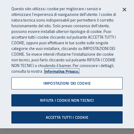
Numero Verde
800 810 810
.
Vai al menu principale
Vai al contenuto principale
Vai al Footer
Questo sito utilizza i cookie per migliorare i servizi e
Da cellulare e dall’estero
06 45539607
ottimizzare l’esperienza di navigazione dell’utente. I cookie di
natura tecnica sono indispensabili per permettere il corretto
funzionamento del sito. Solo previo consenso dell’utente,
Apri cerca
Apr
SuperAbile - il Contact Center Inail per il mondo della disabilità
possono essere installati ulteriori tipologie di cookie. Puoi
Navigazione principale
accettare tutti i cookie cliccando sul pulsante ACCETTA TUTTI I
COOKIE, oppure puoi effettuare le tue scelte sulle singole
categorie che vuoi installare, cliccando su IMPOSTAZIONI DEI
COOKIE. Se invece intendi rifiutarne l’installazione dei cookie
non tecnici, puoi farlo cliccando sul pulsante RIFIUTA I COOKIE
NON TECNICI o chiudendo il banner. Per conoscere i dettagli,
consulta la nostra
Informativa Privacy.
IMPOSTAZIONI DEI COOKIE
RIFIUTA I COOKIE NON TECNICI
ACCETTA TUTTI I COOKIE