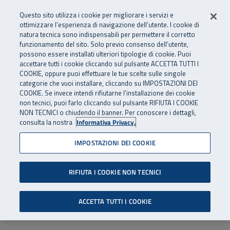
Numero Verde
800 810 810
.
Vai al menu principale
Vai al contenuto principale
Vai al Footer
Questo sito utilizza i cookie per migliorare i servizi e
Da cellulare e dall’estero
06 45539607
ottimizzare l’esperienza di navigazione dell’utente. I cookie di
natura tecnica sono indispensabili per permettere il corretto
funzionamento del sito. Solo previo consenso dell’utente,
Apri cerca
Apr
SuperAbile - il Contact Center Inail per il mondo della disabilità
possono essere installati ulteriori tipologie di cookie. Puoi
Navigazione principale
accettare tutti i cookie cliccando sul pulsante ACCETTA TUTTI I
COOKIE, oppure puoi effettuare le tue scelte sulle singole
categorie che vuoi installare, cliccando su IMPOSTAZIONI DEI
COOKIE. Se invece intendi rifiutarne l’installazione dei cookie
non tecnici, puoi farlo cliccando sul pulsante RIFIUTA I COOKIE
NON TECNICI o chiudendo il banner. Per conoscere i dettagli,
consulta la nostra
Informativa Privacy.
IMPOSTAZIONI DEI COOKIE
RIFIUTA I COOKIE NON TECNICI
ACCETTA TUTTI I COOKIE