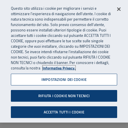
Numero Verde
800 810 810
.
Vai al menu principale
Vai al contenuto principale
Vai al Footer
Questo sito utilizza i cookie per migliorare i servizi e
Da cellulare e dall’estero
06 45539607
ottimizzare l’esperienza di navigazione dell’utente. I cookie di
natura tecnica sono indispensabili per permettere il corretto
funzionamento del sito. Solo previo consenso dell’utente,
Apri cerca
Apr
SuperAbile - il Contact Center Inail per il mondo della disabilità
possono essere installati ulteriori tipologie di cookie. Puoi
Navigazione principale
accettare tutti i cookie cliccando sul pulsante ACCETTA TUTTI I
COOKIE, oppure puoi effettuare le tue scelte sulle singole
categorie che vuoi installare, cliccando su IMPOSTAZIONI DEI
COOKIE. Se invece intendi rifiutarne l’installazione dei cookie
non tecnici, puoi farlo cliccando sul pulsante RIFIUTA I COOKIE
NON TECNICI o chiudendo il banner. Per conoscere i dettagli,
consulta la nostra
Informativa Privacy.
IMPOSTAZIONI DEI COOKIE
RIFIUTA I COOKIE NON TECNICI
ACCETTA TUTTI I COOKIE