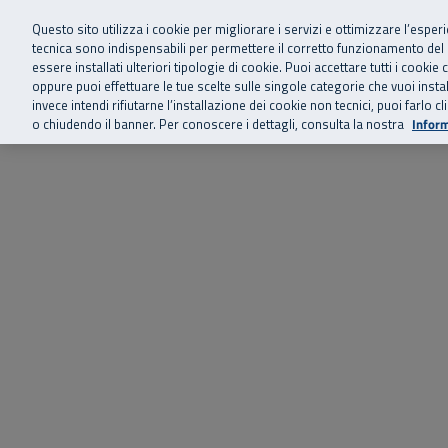
Siamo qui 
Vai al menu principale
Vai al contenuto principale
Vai al Footer
Questo sito utilizza i cookie per migliorare i servizi e ottimizzare l’esper
tecnica sono indispensabili per permettere il corretto funzionamento del
essere installati ulteriori tipologie di cookie. Puoi accettare tutti i cook
Home
Chi siamo
Storie, news 
SuperAbile - il Contact Center Inail per il mondo della disabilità
oppure puoi effettuare le tue scelte sulle singole categorie che vuoi ins
invece intendi rifiutarne l’installazione dei cookie non tecnici, puoi farl
o chiudendo il banner. Per conoscere i dettagli, consulta la nostra
Inform