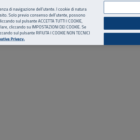
per te, chiamaci.
Numero Verde
800 810 810
.
Da cellulare e dall’estero
06 
ienza di navigazione dell’utente. I cookie di natura
 sito. Solo previo consenso dell’utente, possono
ie cliccando sul pulsante ACCETTA TUTTI I COOKIE,
ed eventi
Risorse utili
Supporto
tallare, cliccando su IMPOSTAZIONI DEI COOKIE. Se
o cliccando sul pulsante RIFIUTA I COOKIE NON TECNICI
ativa Privacy.