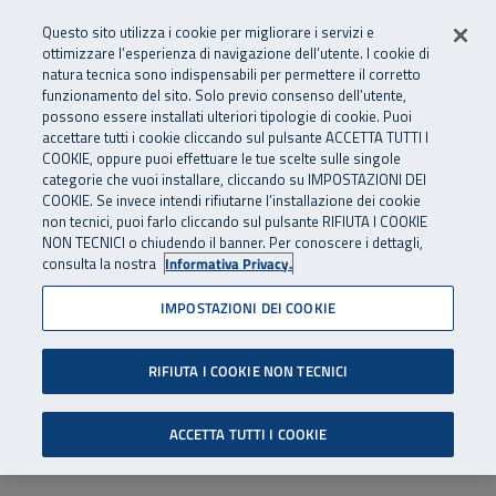
Numero Verde
800 810 810
.
Vai al menu principale
Vai al contenuto principale
Vai al Footer
Questo sito utilizza i cookie per migliorare i servizi e
Da cellulare e dall’estero
06 45539607
ottimizzare l’esperienza di navigazione dell’utente. I cookie di
natura tecnica sono indispensabili per permettere il corretto
funzionamento del sito. Solo previo consenso dell’utente,
Apri cerca
Apr
SuperAbile - il Contact Center Inail per il mondo della disabilità
possono essere installati ulteriori tipologie di cookie. Puoi
Navigazione principale
accettare tutti i cookie cliccando sul pulsante ACCETTA TUTTI I
COOKIE, oppure puoi effettuare le tue scelte sulle singole
categorie che vuoi installare, cliccando su IMPOSTAZIONI DEI
COOKIE. Se invece intendi rifiutarne l’installazione dei cookie
non tecnici, puoi farlo cliccando sul pulsante RIFIUTA I COOKIE
NON TECNICI o chiudendo il banner. Per conoscere i dettagli,
consulta la nostra
Informativa Privacy.
IMPOSTAZIONI DEI COOKIE
RIFIUTA I COOKIE NON TECNICI
ACCETTA TUTTI I COOKIE