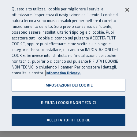
Numero Verde
800 810 810
.
Vai al menu principale
Vai al contenuto principale
Vai al Footer
Questo sito utilizza i cookie per migliorare i servizi e
Da cellulare e dall’estero
06 45539607
ottimizzare l’esperienza di navigazione dell’utente. I cookie di
natura tecnica sono indispensabili per permettere il corretto
funzionamento del sito. Solo previo consenso dell’utente,
Apri cerca
Apr
SuperAbile - il Contact Center Inail per il mondo della disabilità
possono essere installati ulteriori tipologie di cookie. Puoi
Navigazione principale
accettare tutti i cookie cliccando sul pulsante ACCETTA TUTTI I
COOKIE, oppure puoi effettuare le tue scelte sulle singole
categorie che vuoi installare, cliccando su IMPOSTAZIONI DEI
COOKIE. Se invece intendi rifiutarne l’installazione dei cookie
non tecnici, puoi farlo cliccando sul pulsante RIFIUTA I COOKIE
NON TECNICI o chiudendo il banner. Per conoscere i dettagli,
consulta la nostra
Informativa Privacy.
IMPOSTAZIONI DEI COOKIE
RIFIUTA I COOKIE NON TECNICI
ACCETTA TUTTI I COOKIE