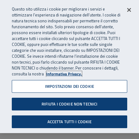
Numero Verde
800 810 810
.
Vai al menu principale
Vai al contenuto principale
Vai al Footer
Questo sito utilizza i cookie per migliorare i servizi e
Da cellulare e dall’estero
06 45539607
ottimizzare l’esperienza di navigazione dell’utente. I cookie di
natura tecnica sono indispensabili per permettere il corretto
funzionamento del sito. Solo previo consenso dell’utente,
Apri cerca
Apr
SuperAbile - il Contact Center Inail per il mondo della disabilità
possono essere installati ulteriori tipologie di cookie. Puoi
Navigazione principale
accettare tutti i cookie cliccando sul pulsante ACCETTA TUTTI I
COOKIE, oppure puoi effettuare le tue scelte sulle singole
categorie che vuoi installare, cliccando su IMPOSTAZIONI DEI
COOKIE. Se invece intendi rifiutarne l’installazione dei cookie
non tecnici, puoi farlo cliccando sul pulsante RIFIUTA I COOKIE
NON TECNICI o chiudendo il banner. Per conoscere i dettagli,
consulta la nostra
Informativa Privacy.
IMPOSTAZIONI DEI COOKIE
RIFIUTA I COOKIE NON TECNICI
ACCETTA TUTTI I COOKIE